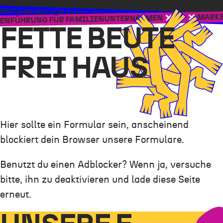
NG FÜR FAMILIENUNTERNEHMEN
MARKENFÜHRUN
MARKENFÜHRUN
NG FÜR FAMILIENUNTERNEHMEN
FETTE BEUTE
FREI HAUS
Hier sollte ein Formular sein, anscheinend
blockiert dein Browser unsere Formulare.
Benutzt du einen Adblocker? Wenn ja, versuche
bitte, ihn zu deaktivieren und lade diese Seite
erneut.