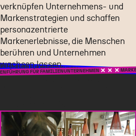
verknüpfen Unternehmens- und
Markenstrategien und schaffen
personazentrierte
Markenerlebnisse, die Menschen
berühren und Unternehmen
wachsen lassen.
NG FÜR FAMILIENUNTERNEHMEN
MARKENFÜHRUN
MARKENFÜHRUN
NG FÜR FAMILIENUNTERNEHMEN
WAHNSINNS
PROJEKTE