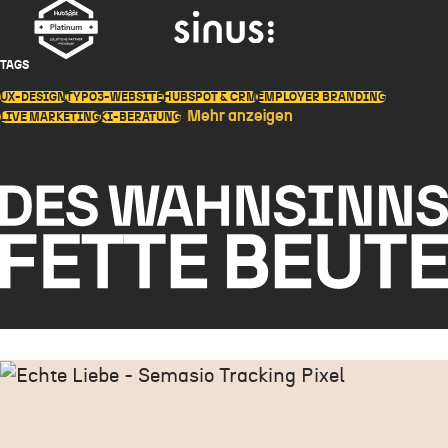
TAGS
UX-DESIGN
TYPO3-WEBSITE
HUBSPOT & CRM
EMPLOYER BRANDING
Mehr anzeigen
LIVE MARKETING
KI-BERATUNG