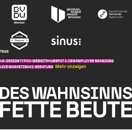
TAGS
UX-DESIGN
TYPO3-WEBSITE
HUBSPOT & CRM
EMPLOYER BRANDING
Mehr anzeigen
LIVE MARKETING
KI-BERATUNG