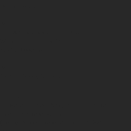
Danach: 89 €
Wo?
DES WAHNSINNS FETTE BEUTE
Wilhelm-Tell-Straße 14
40219 Düsseldorf
Wann?
16. April 2026, 15:30 Uhr
Anfahrt?
Entweder mit dem Auto, dann hier parken:
Tiefgarage Neuer Zollhof
(Gehry-Bauten, Neuer Zollhof 3, 40221