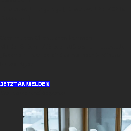
Düsseldorf)
Fürstenwall Tiefgarage (Fürstenwall 23, 40219
Düsseldorf)
Oder mit den Öffentlichen kommen:
Mit der S-Bahn 706 oder 709 bis zur Haltestelle
„Stadttor“ – von da sind es nur noch 2 Minuten
bis zur Agentur.
JETZT ANMELDEN
Die Plätze sind begrenzt.