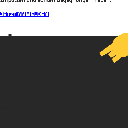
Impulsen und echten Begegnungen freuen.
JETZT ANMELDEN
FÜR WEN?
Gesellschafter. Geschäftsführer. C-Level.
Entscheider in leitender Position in Marketing,
Sales und HR aus Familienunternehmen.
FAMILY BUSINESS INSIGHTS by FETTE BEUTE
Gruppe ist ein Format exklusiv für Entscheider.
Um echte Gespräche auf Augenhöhe zu
ermöglichen, ist die Teilnehmerzahl streng
limitiert. Sobald alle Plätze vergeben sind, endet